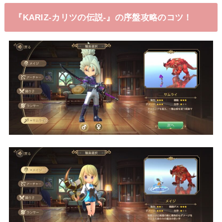
『KARIZ-カリツの伝説‐』の序盤攻略のコツ！