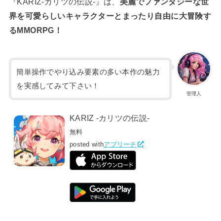
『KARIZ-カリツの伝説‐』は、
美麗でファンタジーな世
界を可愛らしいキャラクターとまったり自由に大冒険す
るMMORPG！
簡単操作でやり込み要素の多い本作の魅力
を実感してみて下さい！
管理人
KARIZ -カリツの伝説-
無料
posted with
アプリーチ