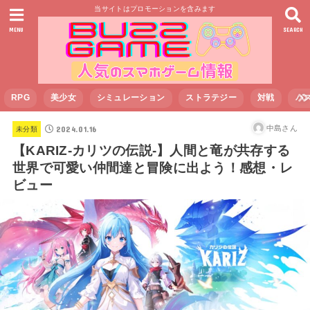
当サイトはプロモーションを含みます
MENU
SEARCH
RPG
美少女
シミュレーション
ストラテジー
対戦
パ
2024.01.16
中島さん
未分類
【KARIZ-カリツの伝説‐】人間と竜が共存する
世界で可愛い仲間達と冒険に出よう！感想・レ
ビュー