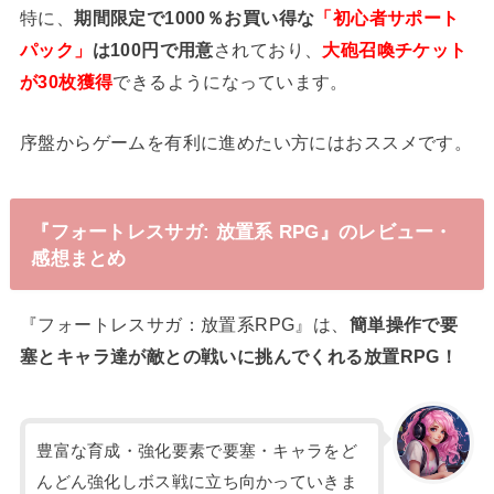
特に、
期間限定で1000％お買い得な
「初心者サポート
パック」
は100円で用意
されており、
大砲召喚チケット
が30枚獲得
できるようになっています。
序盤からゲームを有利に進めたい方にはおススメです。
『フォートレスサガ: 放置系 RPG』のレビュー・
感想まとめ
『フォートレスサガ：放置系RPG』は、
簡単操作で要
塞とキャラ達が敵との戦いに挑んでくれる放置RPG！
豊富な育成・強化要素で要塞・キャラをど
んどん強化しボス戦に立ち向かっていきま