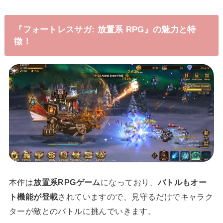
『フォートレスサガ: 放置系 RPG』の魅力と特
徴！
本作は
放置系RPGゲーム
になっており、
バトルもオー
ト機能が登載
されていますので、見守るだけでキャラク
ターが敵とのバトルに挑んでいきます。