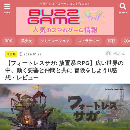
当サイトはプロモーションを含みます
MENU
SEARCH
RPG
美少女
シミュレーション
ストラテジー
対戦
パ
2024.01.22
中島さん
未分類
【フォートレスサガ: 放置系 RPG】広い世界の
中、動く要塞と仲間と共に 冒険をしよう!!感
想・レビュー